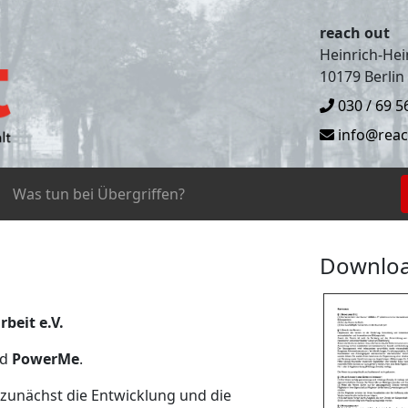
reach out
Heinrich-Hein
10179 Berlin
030 / 69 5
info@reac
Was tun bei Übergriffen?
Downlo
rbeit e.V.
nd
PowerMe
.
zunächst die Entwicklung und die