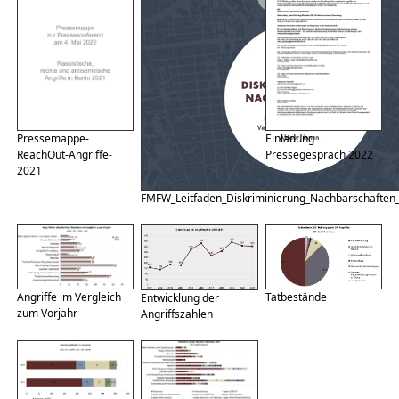
Pressemappe-
Einladung
ReachOut-Angriffe-
Pressegespräch 2022
2021
FMFW_Leitfaden_Diskriminierung_Nachbarschaften_b
Tatbestände
Angriffe im Vergleich
Entwicklung der
zum Vorjahr
Angriffszahlen