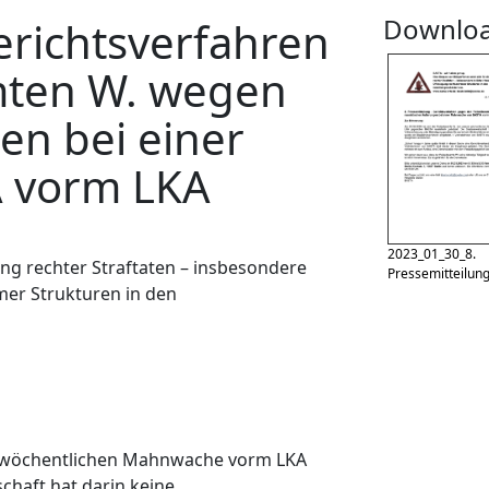
Downlo
Gerichtsverfahren
mten W. wegen
en bei einer
 vorm LKA
2023_01_30_8.
ung rechter Straftaten – insbesondere
Pressemitteilung
emer Strukturen in den
er wöchentlichen Mahnwache vorm LKA
chaft hat darin keine