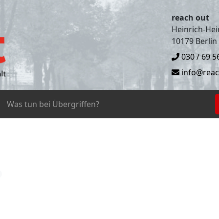
reach out
Heinrich-Hein
10179 Berlin
030 / 69 5
info@reac
Was tun bei Übergriffen?