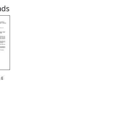
ads
 E