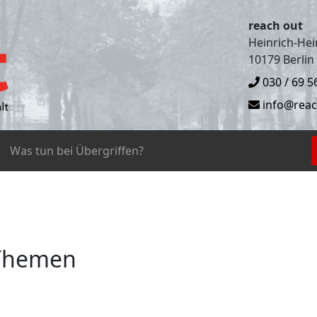
reach out
Heinrich-Hein
10179 Berlin
030 / 69 5
info@reac
Was tun bei Übergriffen?
 Themen