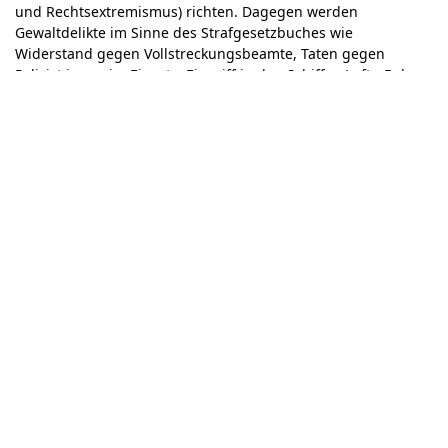
und Rechtsextremismus) richten. Dagegen werden
Gewaltdelikte im Sinne des Strafgesetzbuches wie
Widerstand gegen Vollstreckungsbeamte, Taten gegen
Polizist:innen im Einsatz, Eingriff in den Schiffs-, Luft-, Bahn-
und Straßenverkehr von
nicht gezählt. Unsere
reach out
Definition wurde gemeinsam mit den fachspezifischen
Opferberatungen in den anderen Bundesländern entwickelt
und ist die Grundlage für die Erfassung der Angriffe in einer
gemeinsamen Datenbank.
benutzt für die berlinweite
reach out
Chronik den Begriff „Angriff", der jedoch mit der
Beschreibung der bundesweiten Beratungsstellen von
"Gewalt" gleichzusetzen ist.
weiterlesen im PDF
Anschrift bis 31. Mai 2026
reach out
Kopernikusstr. 23
(Hinterhaus 2. Etage)
10245 Berlin-Friedrichshain
Telefon