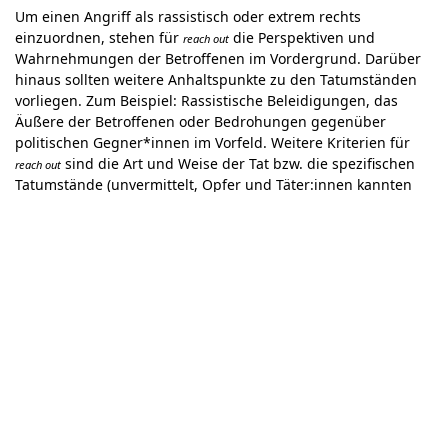
Um einen Angriff als rassistisch oder extrem rechts
einzuordnen, stehen für
die Perspektiven und
reach out
Wahrnehmungen der Betroffenen im Vordergrund. Darüber
hinaus sollten weitere Anhaltspunkte zu den Tatumständen
vorliegen. Zum Beispiel: Rassistische Beleidigungen, das
Äußere der Betroffenen oder Bedrohungen gegenüber
politischen Gegner*innen im Vorfeld. Weitere Kriterien für
sind die Art und Weise der Tat bzw. die spezifischen
reach out
Tatumstände (unvermittelt, Opfer und Täter:innen kannten
sich vor der Tat nicht [näher], etc.) und/oder die Einstellung
der Täter:innen. Auch Bedrohungen und Nötigungen werden
als Angriff definiert und gezählt. Sachbeschädigungen sind
nur dann als Angriff zu werten, wenn dabei direkt Menschen
gefährdet oder verletzt werden könnten (bspw. eine
eingeworfene Scheibe, wenn sich in dem betreffenden Raum
Menschen aufhalten oder aufhalten könnten) oder und wenn
sie sich direkt oder indirekt gegen gezielt ausgewählte
Personen (bspw. Politiker:innen, Engagierte gegen Rassismus
und Rechtsextremismus) richten. Dagegen werden
Gewaltdelikte im Sinne des Strafgesetzbuches wie
Widerstand gegen Vollstreckungsbeamte, Taten gegen