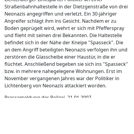
Straßenbahnhaltestelle in der Dietzgenstraße von drei
Neonazis angegriffen und verletzt. Ein 30-jähriger
Angreifer schlägt ihm ins Gesicht. Nachdem er zu
Boden geprügelt wird, wehrt er sich mit Pfefferspray
und flieht mit seinen drei Bekannten. Die Haltestelle
befindet sich in der Nähe der Kneipe "Spasseck". Die
an dem Angriff beteiligten Neonazis verfolgen ihn und
zerstören die Glasscheibe einer Haustür, in die er
flüchtet. Anschließend begeben sie sich ins "Spasseck"
bzw. in mehrere nahegelegene Wohnungen. Erst im
November vergangenen Jahres war der Politiker in
Lichtenberg von Neonazis attackiert worden.
Pressemeldung der Polizei, 21.01.2007
Berliner Morgenpost, 22.01.2007, 23.01.2007
Berliner Zeitung, 22.01.2007, 25.01.2007
Berliner Kurier, 23.01.2007
Tagesspiegel, 22.01.2007
taz, 22.01.2007