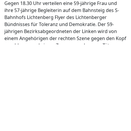
Gegen 18.30 Uhr verteilen eine 59-jährige Frau und
ihre 57-jährige Begleiterin auf dem Bahnsteig des S-
Bahnhofs Lichtenberg Flyer des Lichtenberger
Bündnisses für Toleranz und Demokratie. Der 59-
jährigen Bezirksabgeordneten der Linken wird von
einem Angehörigen der rechten Szene gegen den Kopf
geschlagen und einem Zeugen werden vom Täter
Schläge angedroht.
Polizei Berlin, 19.02.2011
Berliner Morgenpost, 19.02.2011
Tagesspiegel, 19.02.2011
Süddeutsche Zeitung, 21.02.2011
18.02.2011 / Berlin-Lichtenberg
Im Anschluss an eine Kundgebung der NPD werden
mehrere Personen der Gegenkundgebung durch zwei
Neonazis bedroht und angerempelt. Die Polizei kann