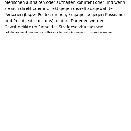
Menschen aufhalten oder aufhalten könnten) oder und wenn
sie sich direkt oder indirekt gegen gezielt ausgewählte
Personen (bspw. Politiker:innen, Engagierte gegen Rassismus
und Rechtsextremismus) richten. Dagegen werden
Gewaltdelikte im Sinne des Strafgesetzbuches wie
Widerstand gegen Vollstreckungsbeamte, Taten gegen
Polizist:innen im Einsatz, Eingriff in den Schiffs-, Luft-, Bahn-
und Straßenverkehr von
nicht gezählt. Unsere
reach out
Definition wurde gemeinsam mit den fachspezifischen
Opferberatungen in den anderen Bundesländern entwickelt
und ist die Grundlage für die Erfassung der Angriffe in einer
gemeinsamen Datenbank.
benutzt für die berlinweite
reach out
Chronik den Begriff „Angriff", der jedoch mit der
Beschreibung der bundesweiten Beratungsstellen von
"Gewalt" gleichzusetzen ist.
weiterlesen im PDF
Anschrift bis 31. Mai 2026
reach out
Kopernikusstr. 23