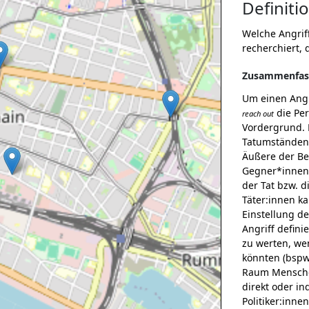
Definiti
Welche Angrif
recherchiert, 
Zusammenfas
Um einen Angri
die Pe
reach out
Vordergrund. 
Tatumständen 
Äußere der Be
Gegner*innen 
der Tat bzw. d
Täter:innen ka
Einstellung d
Angriff defin
zu werten, we
könnten (bspw
Raum Menschen
direkt oder i
Politiker:inn