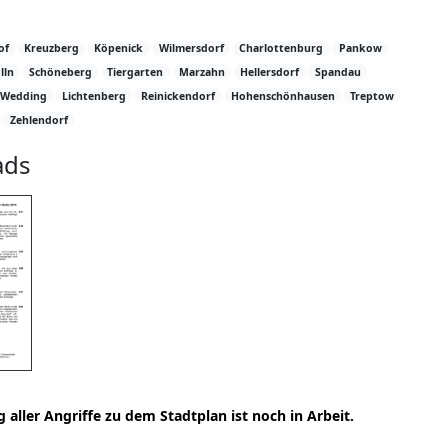
of
Kreuzberg
Köpenick
Wilmersdorf
Charlottenburg
Pankow
lln
Schöneberg
Tiergarten
Marzahn
Hellersdorf
Spandau
Wedding
Lichtenberg
Reinickendorf
Hohenschönhausen
Treptow
Zehlendorf
ads
 aller Angriffe zu dem Stadtplan ist noch in Arbeit.