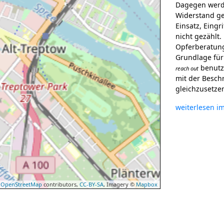
Dagegen werde
Widerstand ge
Einsatz, Eingr
nicht gezählt
Opferberatung
Grundlage für
benutzt
reach out
mit der Besch
gleichzusetzen
weiterlesen i
©
OpenStreetMap
contributors,
CC-BY-SA
, Imagery ©
Mapbox