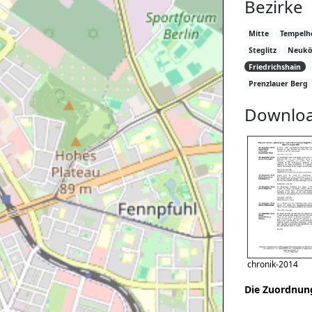
Bezirke
Mitte
Tempelh
Steglitz
Neukö
Friedrichshain
Prenzlauer Berg
Downlo
chronik-2014
Die Zuordnung