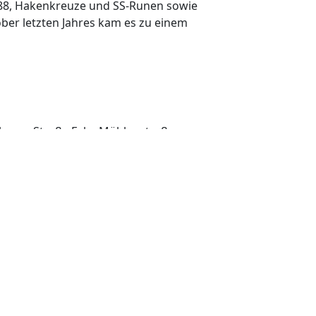
88, Hakenkreuze und SS-Runen sowie
ber letzten Jahres kam es zu einem
chauer Straße Ecke Mühlenstraße von
ber nicht getroffen. Der 42-jährige
eg Heil" und "Heil Hitler".
ahnhof Warschauer Straße
hnhof Warschauer Straße von einer
getreten. Während die Frau mit einem
beleidigt und angespuckt.