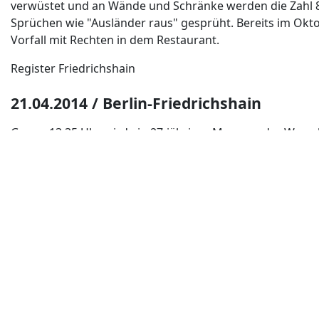
verwüstet und an Wände und Schränke werden die Zahl 
Sprüchen wie "Ausländer raus" gesprüht. Bereits im Okto
Vorfall mit Rechten in dem Restaurant.
Register Friedrichshain
21.04.2014 / Berlin-Friedrichshain
Gegen 13.35 Uhr wird ein 27-jähriger Mann an der Wars
einem 42-jährigen Mann mit einer Glasflasche beworfen, a
Täter zeigt den sogenannten Hitlergruß und ruft dabei "Si
Polizei Berlin, 22.04.2014
09.04.2014 / Berlin- Friedrichshain U-B
Eine 21-jährige Frau wird gegen 18.50 Uhr auf dem U-Ba
unbekannten Frau rassistisch beleidigt, geschlagen und 
Zeugen versucht, der Täterin zu folgen, wird sie erneut 