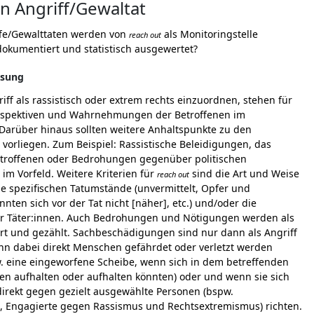
on Angriff/Gewaltat
fe/Gewalttaten werden von
als Monitoringstelle
reach out
dokumentiert und statistisch ausgewertet?
sung
ff als rassistisch oder extrem rechts einzuordnen, stehen für
rspektiven und Wahrnehmungen der Betroffenen im
Darüber hinaus sollten weitere Anhaltspunkte zu den
vorliegen. Zum Beispiel: Rassistische Beleidigungen, das
troffenen oder Bedrohungen gegenüber politischen
im Vorfeld. Weitere Kriterien für
sind die Art und Weise
reach out
ie spezifischen Tatumstände (unvermittelt, Opfer und
nnten sich vor der Tat nicht [näher], etc.) und/oder die
er Täter:innen. Auch Bedrohungen und Nötigungen werden als
iert und gezählt. Sachbeschädigungen sind nur dann als Angriff
nn dabei direkt Menschen gefährdet oder verletzt werden
. eine eingeworfene Scheibe, wenn sich in dem betreffenden
 aufhalten oder aufhalten könnten) oder und wenn sie sich
ndirekt gegen gezielt ausgewählte Personen (bspw.
en, Engagierte gegen Rassismus und Rechtsextremismus) richten.