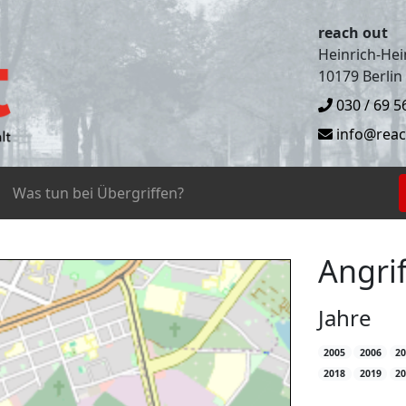
reach out
Heinrich-Hein
10179 Berlin
030 / 69 5
info@reac
Was tun bei Übergriffen?
Angrif
Jahre
2005
2006
2
2018
2019
2