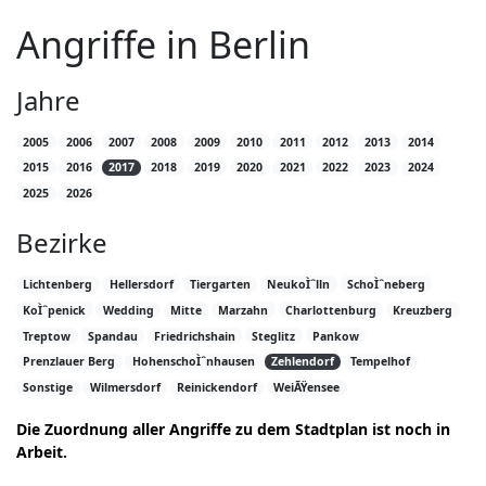
Angriffe in Berlin
Jahre
2005
2006
2007
2008
2009
2010
2011
2012
2013
2014
2015
2016
2017
2018
2019
2020
2021
2022
2023
2024
2025
2026
Bezirke
Lichtenberg
Hellersdorf
Tiergarten
NeukoÌˆlln
SchoÌˆneberg
KoÌˆpenick
Wedding
Mitte
Marzahn
Charlottenburg
Kreuzberg
Treptow
Spandau
Friedrichshain
Steglitz
Pankow
Prenzlauer Berg
HohenschoÌˆnhausen
Zehlendorf
Tempelhof
Sonstige
Wilmersdorf
Reinickendorf
WeiÃŸensee
Die Zuordnung aller Angriffe zu dem Stadtplan ist noch in
Arbeit.